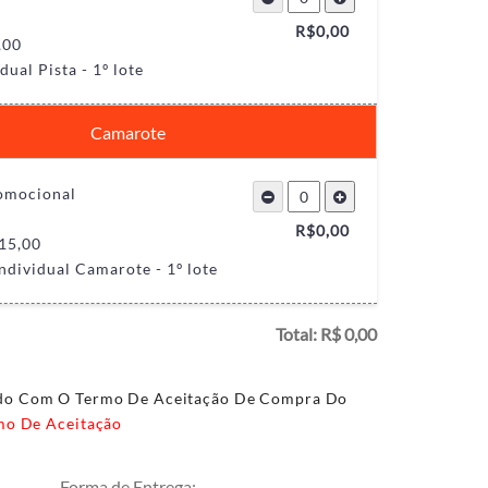
R$
0,00
,00
idual Pista - 1º lote
Camarote
romocional
R$
0,00
15,00
ndividual Camarote - 1º lote
Total: R$
0,00
rdo Com O Termo De Aceitação De Compra Do
mo De Aceitação
Forma de Entrega: