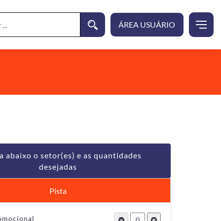
a abaixo o setor(es) e as quantidades
desejadas
Pista
romocional