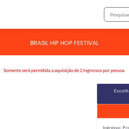
BRASIL HIP HOP FESTIVAL
Somente será permitida a aquisição de 2 ingressos por pessoa
Escolh
Ingresso: P